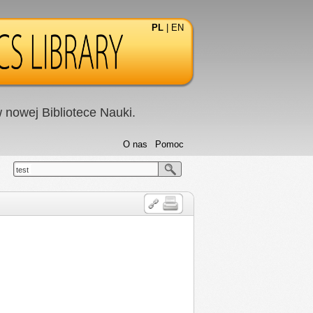
PL
|
EN
nowej Bibliotece Nauki.
O nas
Pomoc
test