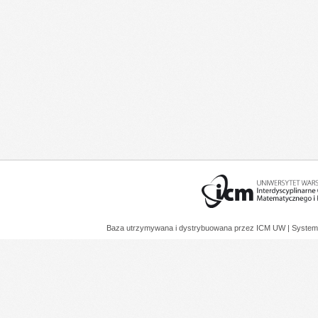
Baza utrzymywana i dystrybuowana przez
ICM UW
| System