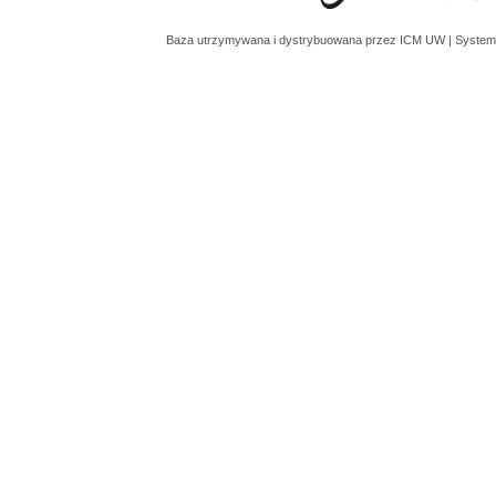
Baza utrzymywana i dystrybuowana przez
ICM UW
| System