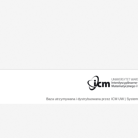
Baza utrzymywana i dystrybuowana przez
ICM UW
| System