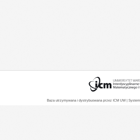
Baza utrzymywana i dystrybuowana przez
ICM UW
| System