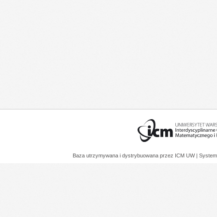
Baza utrzymywana i dystrybuowana przez
ICM UW
| System