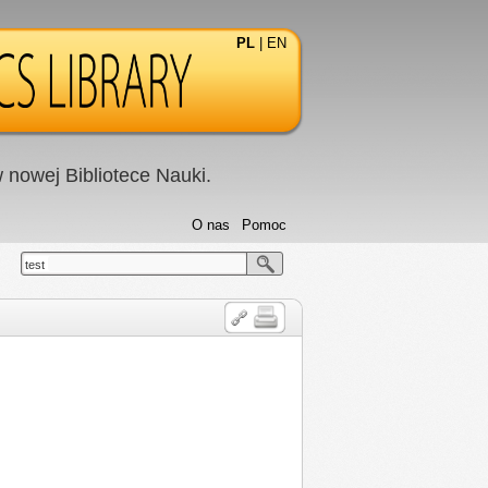
PL
|
EN
nowej Bibliotece Nauki.
O nas
Pomoc
test