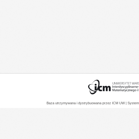
Baza utrzymywana i dystrybuowana przez
ICM UW
| System