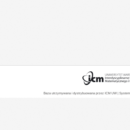
Baza utrzymywana i dystrybuowana przez
ICM UW
| System