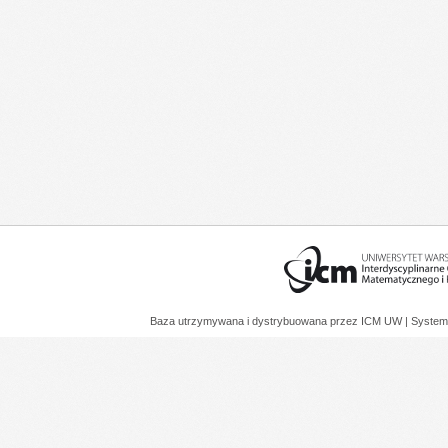
Baza utrzymywana i dystrybuowana przez
ICM UW
| System