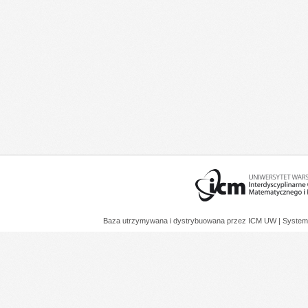
Baza utrzymywana i dystrybuowana przez
ICM UW
| System