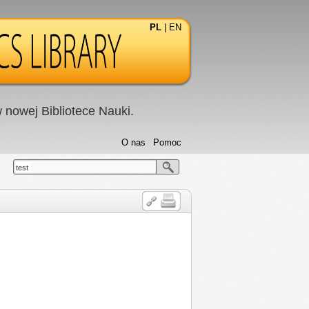
PL
|
EN
nowej Bibliotece Nauki.
O nas
Pomoc
test