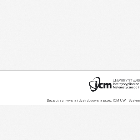
Baza utrzymywana i dystrybuowana przez
ICM UW
| System