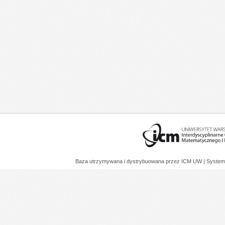
Baza utrzymywana i dystrybuowana przez
ICM UW
| System