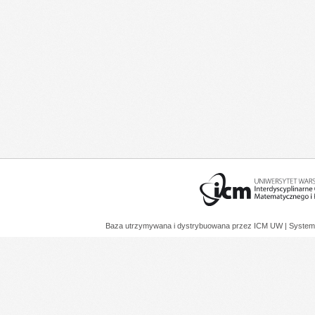
Baza utrzymywana i dystrybuowana przez
ICM UW
| System