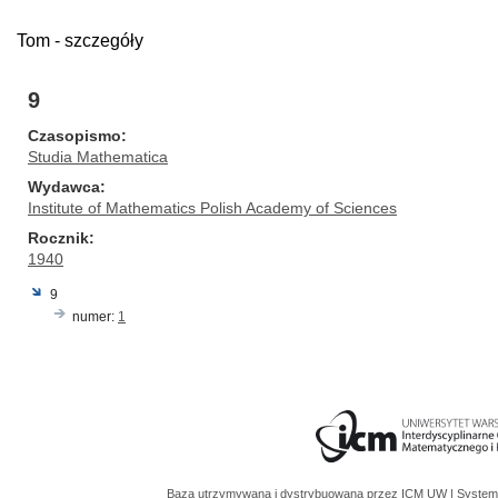
Tom - szczegóły
9
Czasopismo
Studia Mathematica
Wydawca
Institute of Mathematics Polish Academy of Sciences
Rocznik
1940
9
numer:
1
Baza utrzymywana i dystrybuowana przez
ICM UW
| System