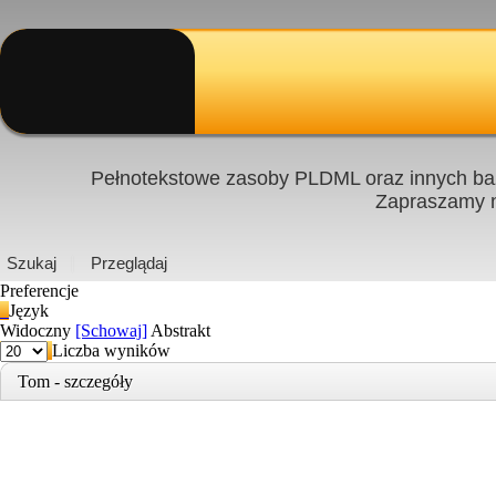
Pełnotekstowe zasoby PLDML oraz innych baz
Zapraszamy
PL
|
EN
Szukaj
Przeglądaj
Preferencje
Język
Widoczny
[Schowaj]
Abstrakt
Liczba wyników
Tom - szczegóły