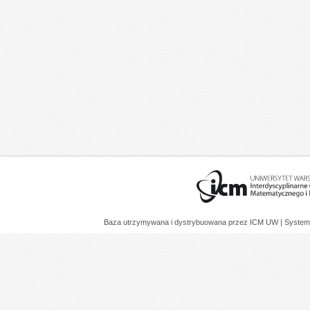
Baza utrzymywana i dystrybuowana przez
ICM UW
| System