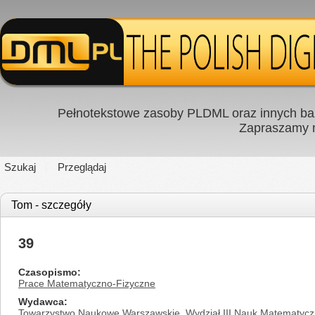
Pełnotekstowe zasoby PLDML oraz innych baz
Zapraszamy
Szukaj
Przeglądaj
Tom - szczegóły
39
Czasopismo
Prace Matematyczno-Fizyczne
Wydawca
Towarzystwo Naukowe Warszawskie. Wydział III Nauk Matematycz