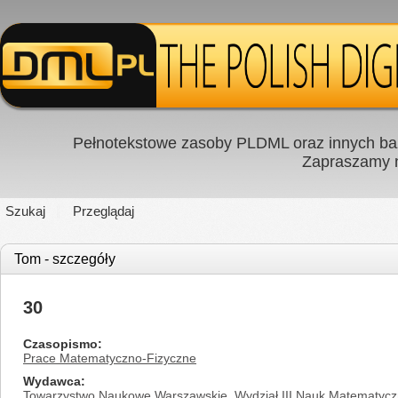
Pełnotekstowe zasoby PLDML oraz innych baz
Zapraszamy
Szukaj
Przeglądaj
Tom - szczegóły
30
Czasopismo
Prace Matematyczno-Fizyczne
Wydawca
Towarzystwo Naukowe Warszawskie. Wydział III Nauk Matematycz