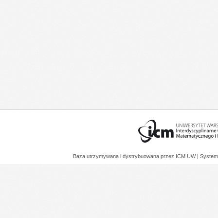
Baza utrzymywana i dystrybuowana przez
ICM UW
| System