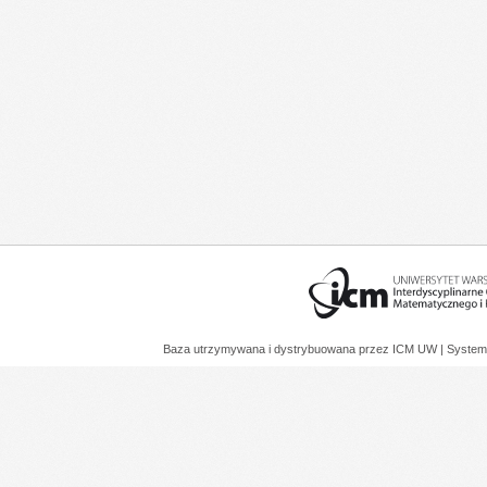
Baza utrzymywana i dystrybuowana przez
ICM UW
| System