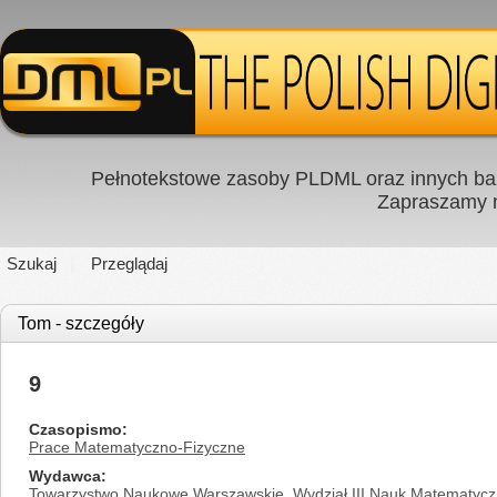
Pełnotekstowe zasoby PLDML oraz innych baz
Zapraszamy
Szukaj
Przeglądaj
Tom - szczegóły
9
Czasopismo
Prace Matematyczno-Fizyczne
Wydawca
Towarzystwo Naukowe Warszawskie. Wydział III Nauk Matematycz