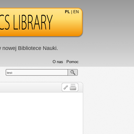
PL
|
EN
nowej Bibliotece Nauki.
O nas
Pomoc
test