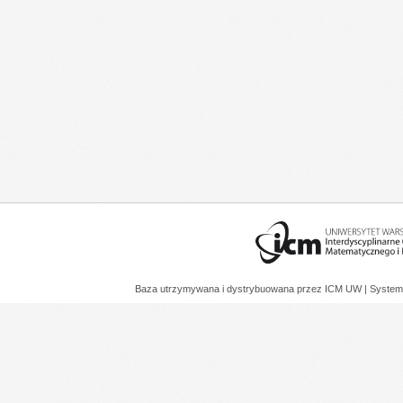
Baza utrzymywana i dystrybuowana przez
ICM UW
| System