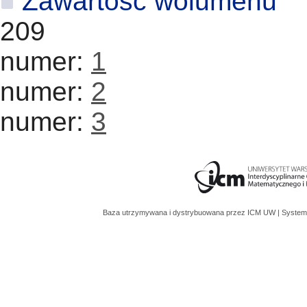
Zawartość wolumenu
209
numer:
1
numer:
2
numer:
3
Baza utrzymywana i dystrybuowana przez
ICM UW
| System