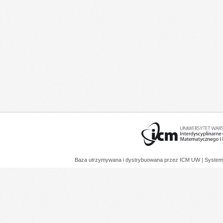
Baza utrzymywana i dystrybuowana przez
ICM UW
| System