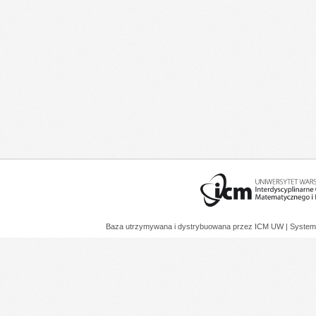
Baza utrzymywana i dystrybuowana przez
ICM UW
| System