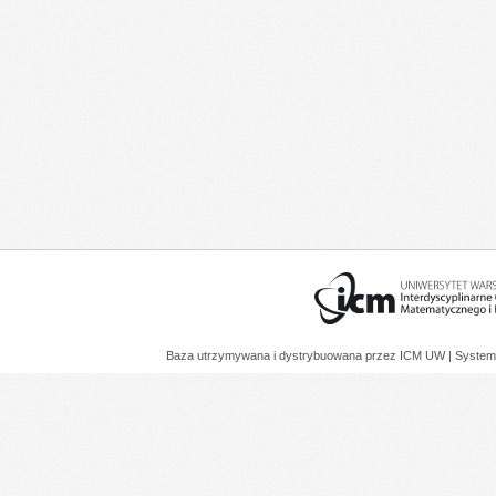
Baza utrzymywana i dystrybuowana przez
ICM UW
| System