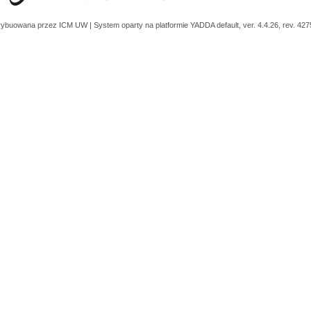
trybuowana przez
ICM UW
| System oparty na platformie
YADDA
default, ver. 4.4.26, rev. 42