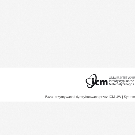
Baza utrzymywana i dystrybuowana przez
ICM UW
| System