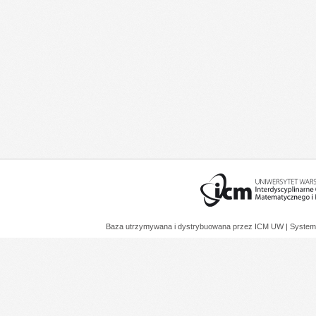
Baza utrzymywana i dystrybuowana przez
ICM UW
| System