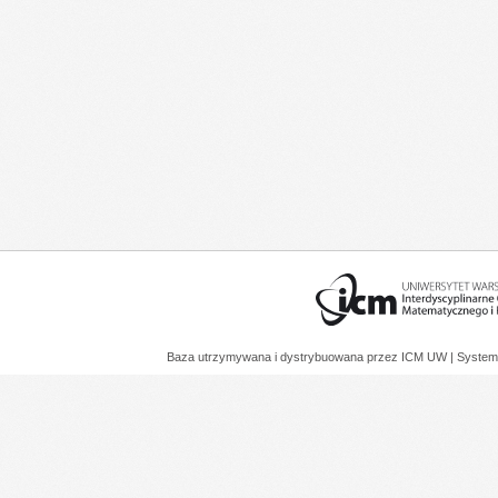
Baza utrzymywana i dystrybuowana przez
ICM UW
| System