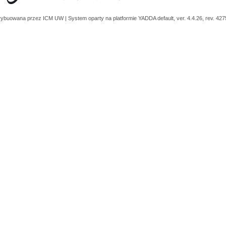
trybuowana przez
ICM UW
| System oparty na platformie
YADDA
default, ver. 4.4.26, rev. 42