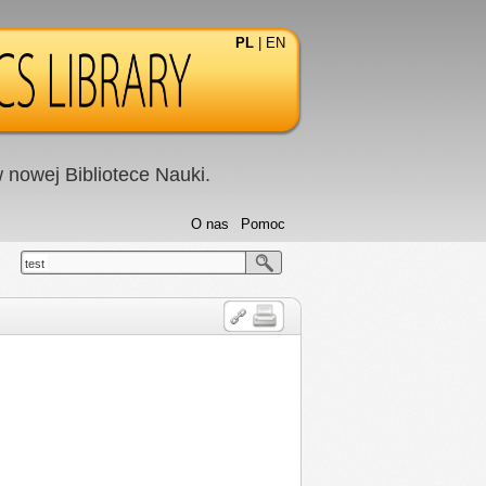
PL
|
EN
nowej Bibliotece Nauki.
O nas
Pomoc
test