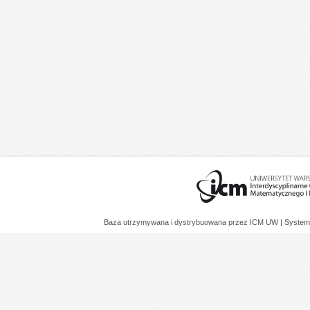
Baza utrzymywana i dystrybuowana przez
ICM UW
| System