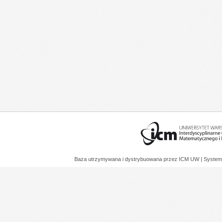
Baza utrzymywana i dystrybuowana przez
ICM UW
| System