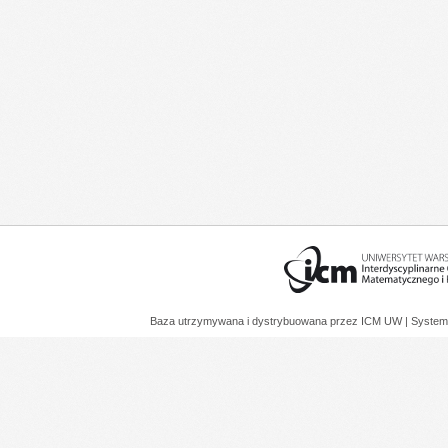
Baza utrzymywana i dystrybuowana przez
ICM UW
| System