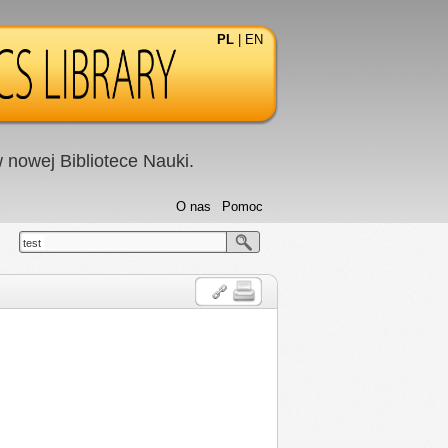
PL
|
EN
nowej Bibliotece Nauki.
O nas
Pomoc
test