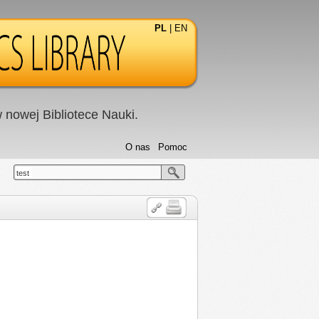
PL
|
EN
nowej Bibliotece Nauki.
O nas
Pomoc
test