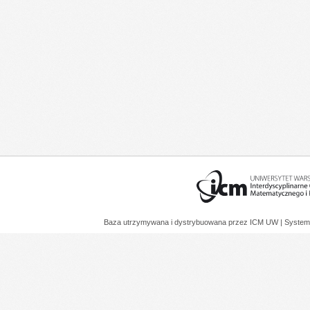
Baza utrzymywana i dystrybuowana przez
ICM UW
| System