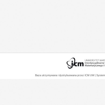
Baza utrzymywana i dystrybuowana przez
ICM UW
| System