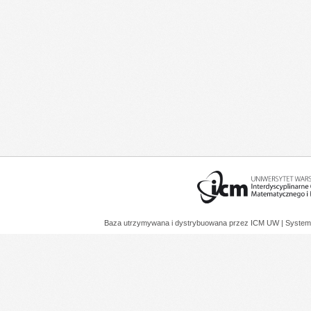
Baza utrzymywana i dystrybuowana przez
ICM UW
| System