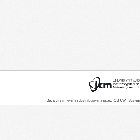
Baza utrzymywana i dystrybuowana przez
ICM UW
| System