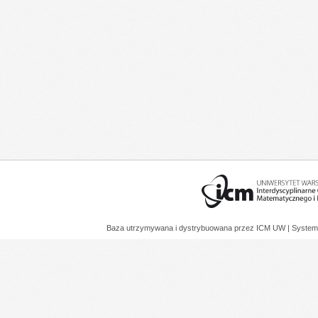
Baza utrzymywana i dystrybuowana przez
ICM UW
| System