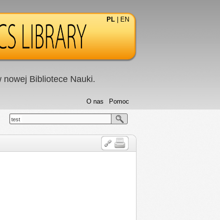
PL
|
EN
nowej Bibliotece Nauki.
O nas
Pomoc
test