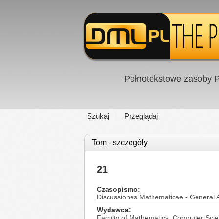
Pełnotekstowe zasoby P
Szukaj
Przeglądaj
Tom - szczegóły
21
Czasopismo
Discussiones Mathematicae - General A
Wydawca
Faculty of Mathematics, Computer Scie