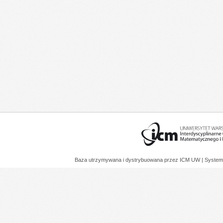
Baza utrzymywana i dystrybuowana przez
ICM UW
| System