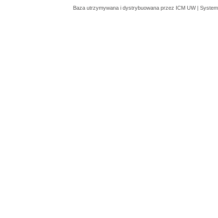
Baza utrzymywana i dystrybuowana przez
ICM UW
| System