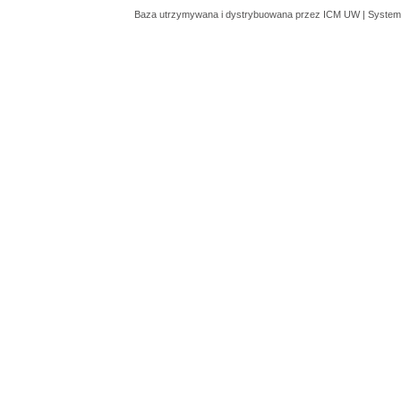
Baza utrzymywana i dystrybuowana przez
ICM UW
| System