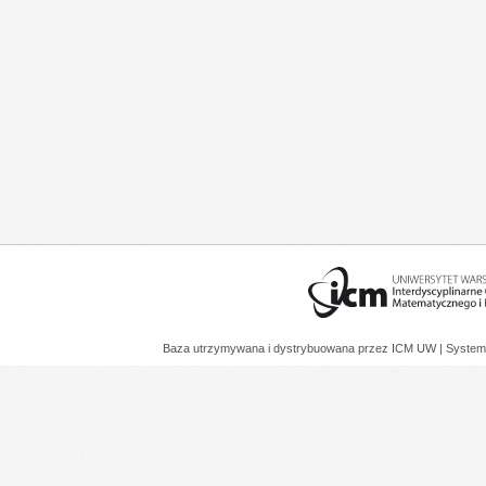
Baza utrzymywana i dystrybuowana przez
ICM UW
| System