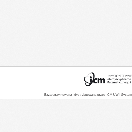
Baza utrzymywana i dystrybuowana przez
ICM UW
| System