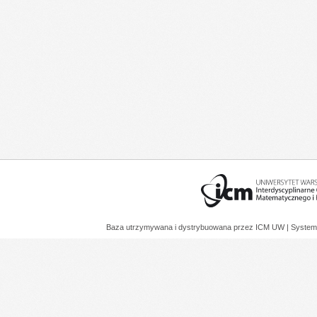
Baza utrzymywana i dystrybuowana przez
ICM UW
| System