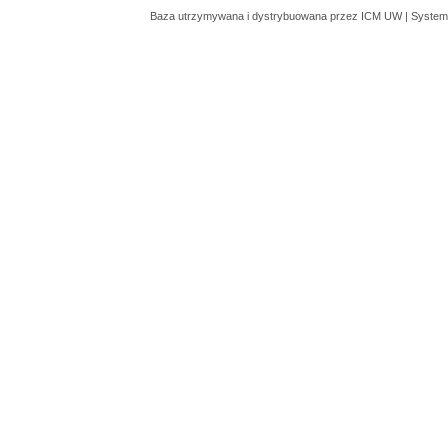
Baza utrzymywana i dystrybuowana przez
ICM UW
| System